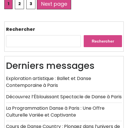
Posts
Next page
Page
Page
Page
1
2
3
pagination
Rechercher
Rechercher
Derniers messages
Exploration artistique : Ballet et Danse
Contemporaine à Paris
Découvrez l’Éblouissant Spectacle de Danse à Paris
La Programmation Danse à Paris : Une Offre
Culturelle Variée et Captivante
Cours de Danse Country : Plongez dans l’univers de