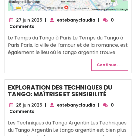
27
27 juin 2025
|
estebanyclaudia
|
0
juin
Comments
2025
Le Temps du Tango à Paris Le Temps du Tango à
Paris Paris, la ville de l’amour et de la romance, est
également le lieu où le tango argentin trouve
Continue . . .
EXPLORATION DES TECHNIQUES DU
TANGO: MAÎTRISE ET SENSIBILITÉ
26
26 juin 2025
|
estebanyclaudia
|
0
juin
Comments
2025
Les Techniques du Tango Argentin Les Techniques
du Tango Argentin Le tango argentin est bien plus