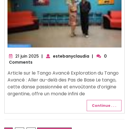
21
21 juin 2025
|
estebanyclaudia
|
0
juin
Comments
2025
Article sur le Tango Avancé Exploration du Tango
Avancé : Aller au-delà des Pas de Base Le tango,
cette danse passionnée et envoûtante d’origine
argentine, offre un monde infini de
Continue . . .