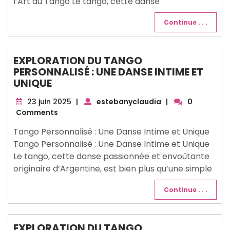
l’Art du Tango Le tango, cette danse
Continue . . .
EXPLORATION DU TANGO
PERSONNALISÉ : UNE DANSE INTIME ET
UNIQUE
23
23 juin 2025
|
estebanyclaudia
|
0
juin
Comments
2025
Tango Personnalisé : Une Danse Intime et Unique
Tango Personnalisé : Une Danse Intime et Unique
Le tango, cette danse passionnée et envoûtante
originaire d’Argentine, est bien plus qu’une simple
Continue . . .
EXPLORATION DU TANGO