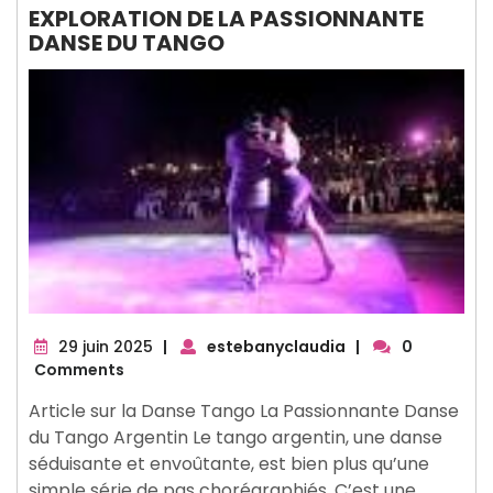
EXPLORATION DE LA PASSIONNANTE
DANSE DU TANGO
29
29 juin 2025
|
estebanyclaudia
|
0
juin
Comments
2025
Article sur la Danse Tango La Passionnante Danse
du Tango Argentin Le tango argentin, une danse
séduisante et envoûtante, est bien plus qu’une
simple série de pas chorégraphiés. C’est une