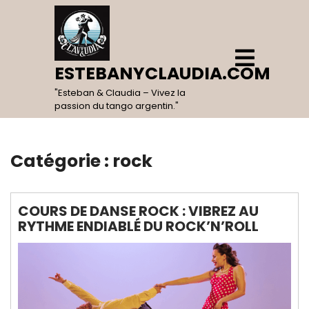
Skip
to
content
Open
Menu
ESTEBANYCLAUDIA.COM
"Esteban & Claudia – Vivez la
passion du tango argentin."
Catégorie :
rock
COURS DE DANSE ROCK : VIBREZ AU
RYTHME ENDIABLÉ DU ROCK’N’ROLL