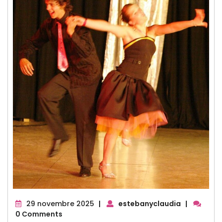
29
29 novembre 2025
|
estebanyclaudia
|
novembre
0 Comments