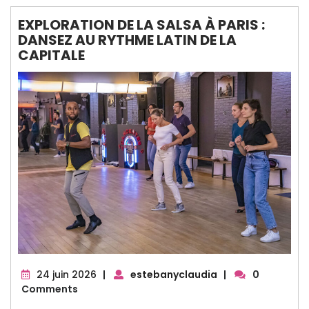
EXPLORATION DE LA SALSA À PARIS :
DANSEZ AU RYTHME LATIN DE LA
CAPITALE
24
24 juin 2026
|
estebanyclaudia
|
0
juin
Comments
2026