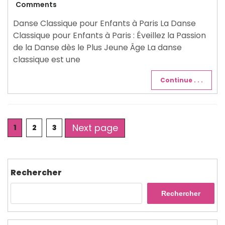
juin
Comments
2026
Danse Classique pour Enfants à Paris La Danse
Classique pour Enfants à Paris : Éveillez la Passion
de la Danse dès le Plus Jeune Âge La danse
classique est une
Continue . . .
Posts
Next page
Page
Page
Page
1
2
3
pagination
Rechercher
Rechercher