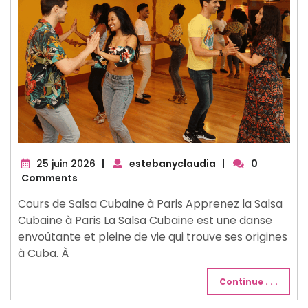
25
25 juin 2026
|
estebanyclaudia
|
0
juin
Comments
2026
Cours de Salsa Cubaine à Paris Apprenez la Salsa
Cubaine à Paris La Salsa Cubaine est une danse
envoûtante et pleine de vie qui trouve ses origines
à Cuba. À
Continue . . .