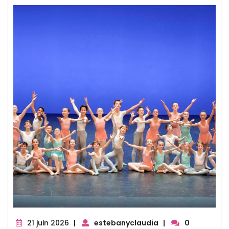
21
21 juin 2026
|
estebanyclaudia
|
0