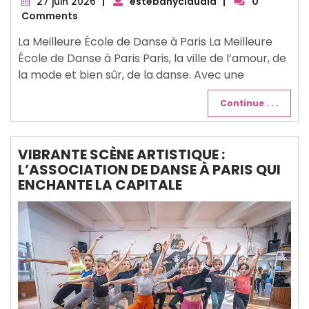
27
27 juin 2026
|
estebanyclaudia
|
0
juin
Comments
2026
La Meilleure École de Danse à Paris La Meilleure
École de Danse à Paris Paris, la ville de l’amour, de
la mode et bien sûr, de la danse. Avec une
Continue . . .
VIBRANTE SCÈNE ARTISTIQUE :
L’ASSOCIATION DE DANSE À PARIS QUI
ENCHANTE LA CAPITALE