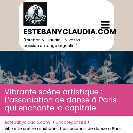
Skip
to
content
Open
Menu
ESTEBANYCLAUDIA.COM
"Esteban & Claudia – Vivez la
passion du tango argentin."
Vibrante scène artistique :
L’association de danse à Paris
qui enchante la capitale
estebanyclaudia.com
>
Uncategorized
>
Vibrante scène artistique : L’association de danse à Paris