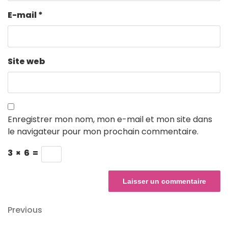
E-mail
*
Site web
Enregistrer mon nom, mon e-mail et mon site dans
le navigateur pour mon prochain commentaire.
3
×
6
=
Navigation
Previous
Previous
Post