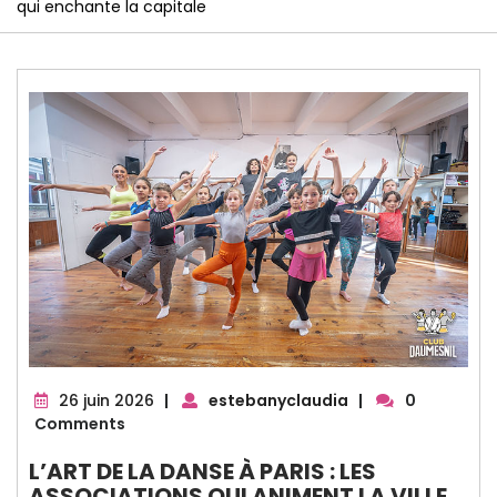
qui enchante la capitale
26
26 juin 2026
|
estebanyclaudia
|
0
juin
Comments
2026
L’ART DE LA DANSE À PARIS : LES
ASSOCIATIONS QUI ANIMENT LA VILLE