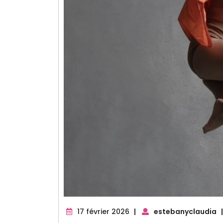
17
17 février 2026
|
estebanyclaudia
|
février