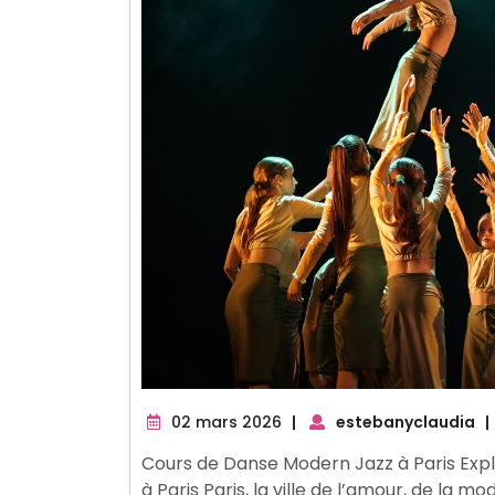
02
02 mars 2026
|
estebanyclaudia
|
mars
Cours de Danse Modern Jazz à Paris Expl
2026
à Paris Paris, la ville de l’amour, de la m