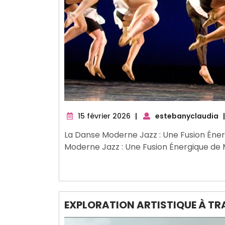
15
15 février 2026
|
estebanyclaudia
|
février
La Danse Moderne Jazz : Une Fusion Én
2026
Moderne Jazz : Une Fusion Énergique d
EXPLORATION ARTISTIQUE À TR