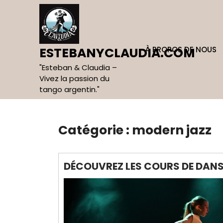
Skip
to
content
À PROPOS DE NOUS
ESTEBANYCLAUDIA.COM
"Esteban & Claudia –
Vivez la passion du
tango argentin."
Catégorie :
modern jazz
DÉCOUVREZ LES COURS DE DANS