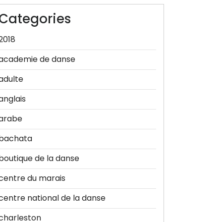
Categories
2018
academie de danse
adulte
anglais
arabe
bachata
boutique de la danse
centre du marais
centre national de la danse
charleston