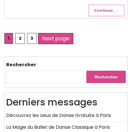
Continue . . .
Posts
Next page
Page
Page
Page
1
2
3
pagination
Rechercher
Rechercher
Derniers messages
Découvrez les Lieux de Danse Gratuite à Paris
La Magie du Ballet de Danse Classique à Paris