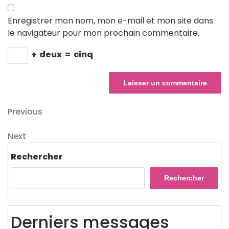
Enregistrer mon nom, mon e-mail et mon site dans
le navigateur pour mon prochain commentaire.
+
deux
=
cinq
Navigation
Previous
Previous
Post
de
Next
Next
l’article
Post
Rechercher
Rechercher
Derniers messages