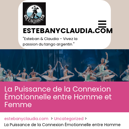
Skip
to
content
Open
Menu
ESTEBANYCLAUDIA.COM
"Esteban & Claudia – Vivez la
passion du tango argentin."
La Puissance de la Connexion
Émotionnelle entre Homme et
Femme
estebanyclaudia.com
>
Uncategorized
>
La Puissance de la Connexion Émotionnelle entre Homme