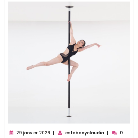
29
29 janvier 2026
|
estebanyclaudia
|
0