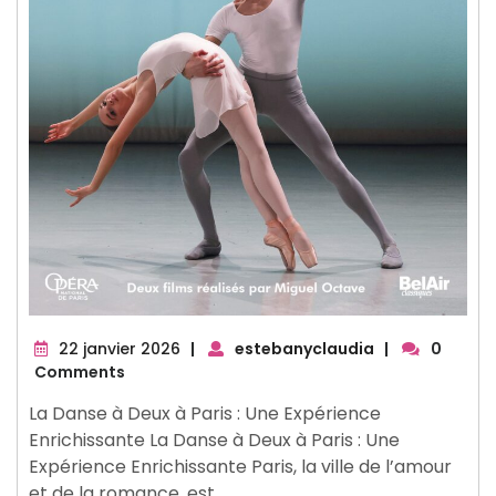
22
22 janvier 2026
|
estebanyclaudia
|
0
janvier
Comments
2026
La Danse à Deux à Paris : Une Expérience
Enrichissante La Danse à Deux à Paris : Une
Expérience Enrichissante Paris, la ville de l’amour
et de la romance, est