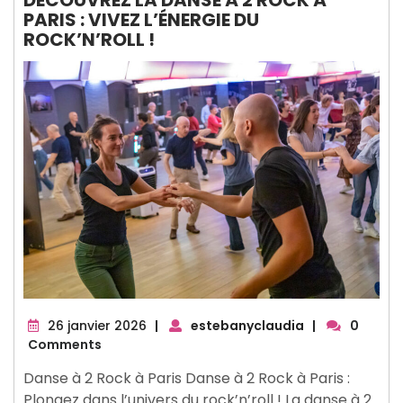
PARIS : VIVEZ L’ÉNERGIE DU
ROCK’N’ROLL !
26
26 janvier 2026
|
estebanyclaudia
|
0
janvier
Comments
2026
Danse à 2 Rock à Paris Danse à 2 Rock à Paris :
Plongez dans l’univers du rock’n’roll ! La danse à 2