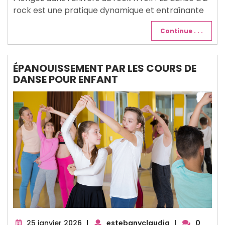
rock est une pratique dynamique et entraînante
Continue . . .
ÉPANOUISSEMENT PAR LES COURS DE
DANSE POUR ENFANT
25
25 janvier 2026
|
estebanyclaudia
|
0