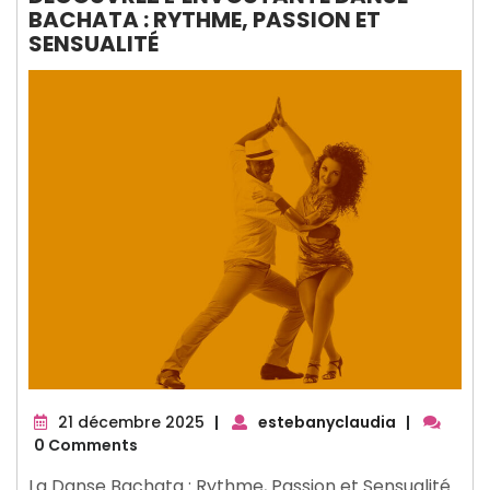
BACHATA : RYTHME, PASSION ET
SENSUALITÉ
21
21 décembre 2025
|
estebanyclaudia
|
décembre
0 Comments
2025
La Danse Bachata : Rythme, Passion et Sensualité