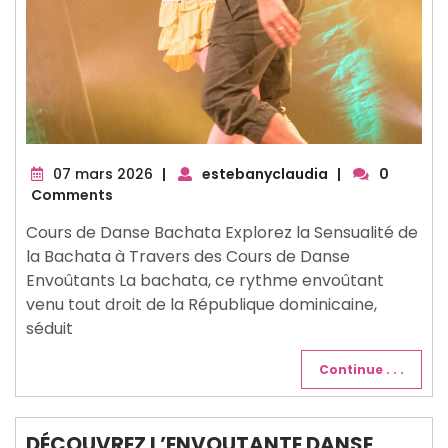
07
07 mars 2026
|
estebanyclaudia
|
0
mars
Comments
2026
Cours de Danse Bachata Explorez la Sensualité de
la Bachata à Travers des Cours de Danse
Envoûtants La bachata, ce rythme envoûtant
venu tout droit de la République dominicaine,
séduit
Continue . . .
DÉCOUVREZ L’ENVOUTANTE DANSE