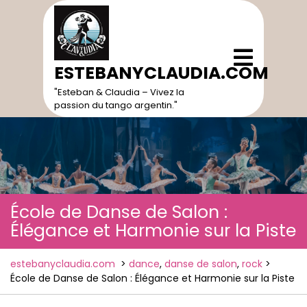
Skip
to
content
Open
Menu
ESTEBANYCLAUDIA.COM
"Esteban & Claudia – Vivez la
passion du tango argentin."
École de Danse de Salon :
Élégance et Harmonie sur la Piste
estebanyclaudia.com
>
dance
,
danse de salon
,
rock
>
École de Danse de Salon : Élégance et Harmonie sur la Piste