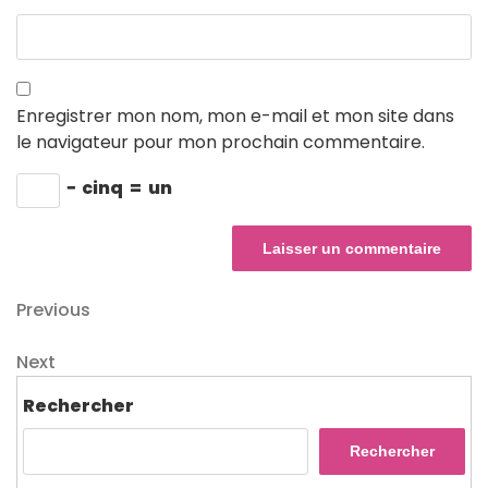
Enregistrer mon nom, mon e-mail et mon site dans
le navigateur pour mon prochain commentaire.
−
cinq
=
un
Navigation
Previous
Previous
Post
de
Next
Next
l’article
Post
Rechercher
Rechercher