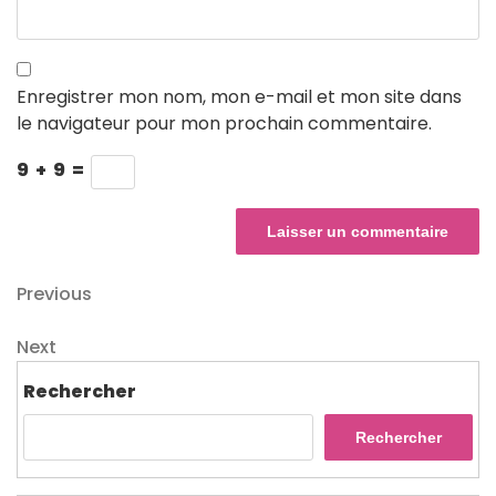
Enregistrer mon nom, mon e-mail et mon site dans
le navigateur pour mon prochain commentaire.
9
+
9
=
Navigation
Previous
Previous
Post
de
Next
Next
l’article
Post
Rechercher
Rechercher