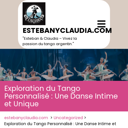
Skip
to
content
Open
Menu
ESTEBANYCLAUDIA.COM
"Esteban & Claudia – Vivez la
passion du tango argentin."
Exploration du Tango
Personnalisé : Une Danse Intime
et Unique
estebanyclaudia.com
>
Uncategorized
>
Exploration du Tango Personnalisé : Une Danse Intime et