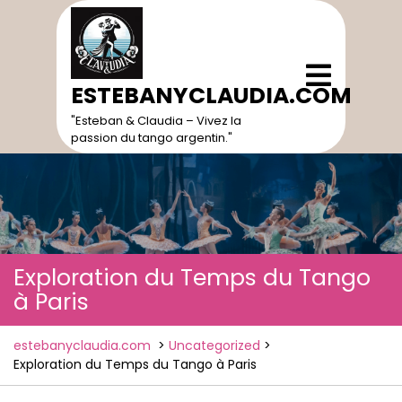
Skip
to
content
Open
Menu
ESTEBANYCLAUDIA.COM
"Esteban & Claudia – Vivez la
passion du tango argentin."
Exploration du Temps du Tango
à Paris
estebanyclaudia.com
>
Uncategorized
>
Exploration du Temps du Tango à Paris