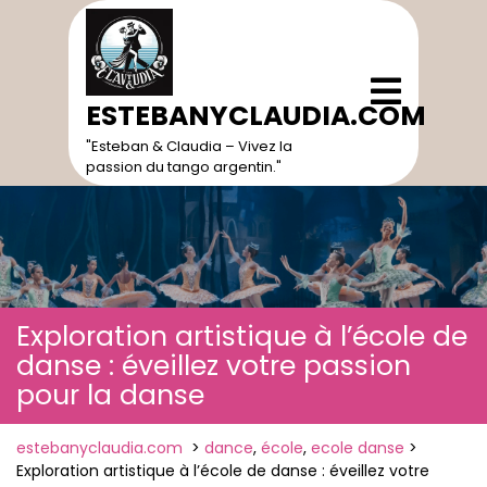
Skip
to
content
Open
Menu
ESTEBANYCLAUDIA.COM
"Esteban & Claudia – Vivez la
passion du tango argentin."
Exploration artistique à l’école de
danse : éveillez votre passion
pour la danse
estebanyclaudia.com
>
dance
,
école
,
ecole danse
>
Exploration artistique à l’école de danse : éveillez votre