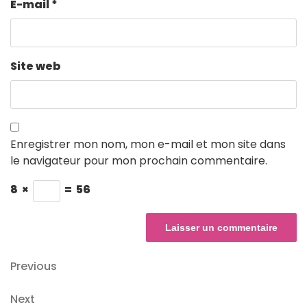
E-mail
*
Site web
Enregistrer mon nom, mon e-mail et mon site dans
le navigateur pour mon prochain commentaire.
8
×
=
56
Navigation
Previous
Previous
Post
de
Next
Next