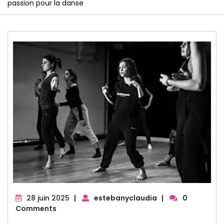
passion pour la danse
28
28 juin 2025
|
estebanyclaudia
|
0
juin
Comments
2025