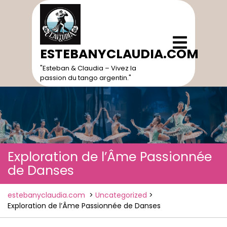
Skip
to
content
Open
Menu
ESTEBANYCLAUDIA.COM
"Esteban & Claudia – Vivez la
passion du tango argentin."
Exploration de l’Âme Passionnée
de Danses
estebanyclaudia.com
>
Uncategorized
>
Exploration de l’Âme Passionnée de Danses