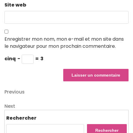
Site web
Enregistrer mon nom, mon e-mail et mon site dans
le navigateur pour mon prochain commentaire.
cinq
−
=
3
Navigation
Previous
Previous
Post
de
Next
Next
l’article
Post
Rechercher
Rechercher