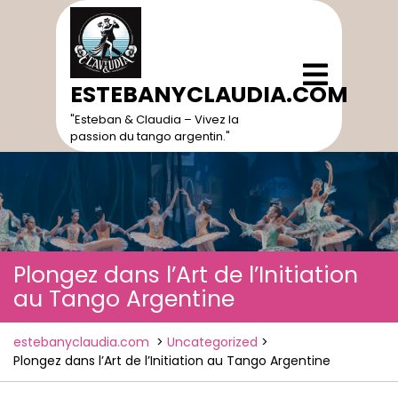
Skip
to
content
Open
Menu
ESTEBANYCLAUDIA.COM
"Esteban & Claudia – Vivez la
passion du tango argentin."
Plongez dans l’Art de l’Initiation
au Tango Argentine
estebanyclaudia.com
>
Uncategorized
>
Plongez dans l’Art de l’Initiation au Tango Argentine