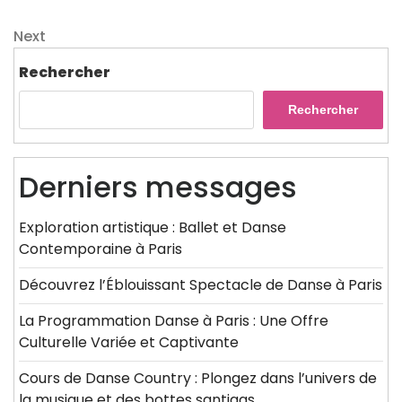
Post
de
Next
Next
l’article
Post
Rechercher
Rechercher
Derniers messages
Exploration artistique : Ballet et Danse
Contemporaine à Paris
Découvrez l’Éblouissant Spectacle de Danse à Paris
La Programmation Danse à Paris : Une Offre
Culturelle Variée et Captivante
Cours de Danse Country : Plongez dans l’univers de
la musique et des bottes santiags