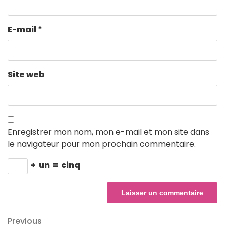
E-mail
*
Site web
Enregistrer mon nom, mon e-mail et mon site dans
le navigateur pour mon prochain commentaire.
+
un
=
cinq
Navigation
Previous
Previous