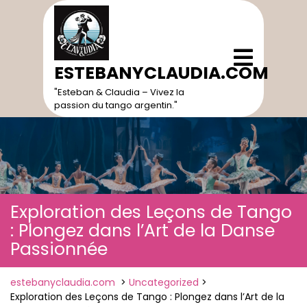
Skip
to
content
Open
Menu
ESTEBANYCLAUDIA.COM
"Esteban & Claudia – Vivez la
passion du tango argentin."
Exploration des Leçons de Tango
: Plongez dans l’Art de la Danse
Passionnée
estebanyclaudia.com
>
Uncategorized
>
Exploration des Leçons de Tango : Plongez dans l’Art de la