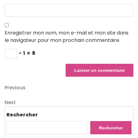
Enregistrer mon nom, mon e-mail et mon site dans
le navigateur pour mon prochain commentaire.
−
1
=
8
Navigation
Previous
Previous
Post
de
Next
Next
l’article
Post
Rechercher
Rechercher