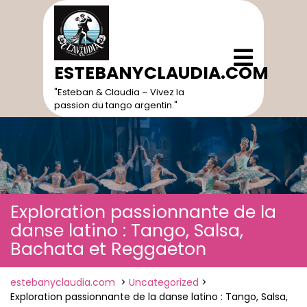
Skip
to
content
Open
Menu
ESTEBANYCLAUDIA.COM
"Esteban & Claudia – Vivez la
passion du tango argentin."
Exploration passionnante de la
danse latino : Tango, Salsa,
Bachata et Reggaeton
estebanyclaudia.com
>
Uncategorized
>
Exploration passionnante de la danse latino : Tango, Salsa,