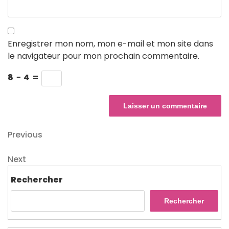
Enregistrer mon nom, mon e-mail et mon site dans
le navigateur pour mon prochain commentaire.
8
−
4
=
Navigation
Previous
Previous
Post
de
Next
Next
l’article
Post
Rechercher
Rechercher