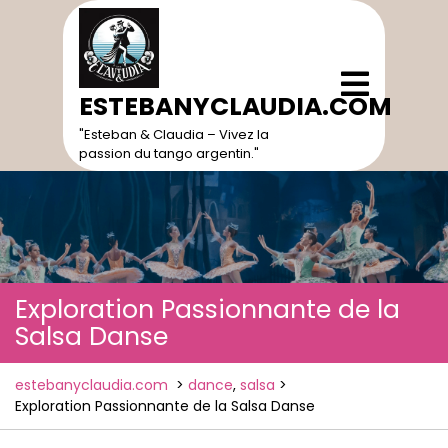
Skip
to
content
Open
Menu
ESTEBANYCLAUDIA.COM
"Esteban & Claudia – Vivez la
passion du tango argentin."
Exploration Passionnante de la
Salsa Danse
estebanyclaudia.com
>
dance
,
salsa
>
Exploration Passionnante de la Salsa Danse