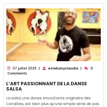
07
07 juillet 2025
|
estebanyclaudia
|
0
juillet
Comments
2025
L’ART PASSIONNANT DE LA DANSE
SALSA
La salsa, une danse envoûtante originaire des
Caraïbes, est bien plus qu’une simple série de pas.