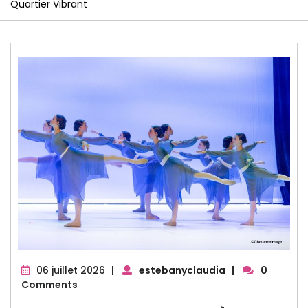
Quartier Vibrant
06
06 juillet 2026
|
estebanyclaudia
|
0
juillet
Comments
2026