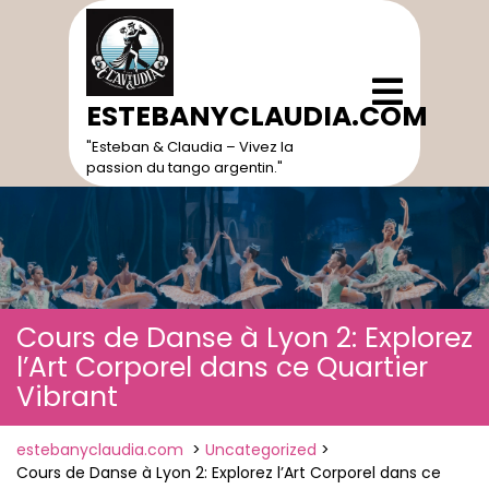
Skip
to
content
Open
Menu
ESTEBANYCLAUDIA.COM
"Esteban & Claudia – Vivez la
passion du tango argentin."
Cours de Danse à Lyon 2: Explorez
l’Art Corporel dans ce Quartier
Vibrant
estebanyclaudia.com
>
Uncategorized
>
Cours de Danse à Lyon 2: Explorez l’Art Corporel dans ce