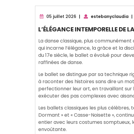
05
05 juillet 2026
|
estebanyclaudia
|
juillet
L’ÉLÉGANCE INTEMPORELLE DE LA
2026
La danse classique, plus communément c
qui incarne l’élégance, la grâce et la dis
du 17e siècle, le ballet a évolué pour dev
raffinées de danse.
Le ballet se distingue par sa technique 
à raconter des histoires sans dire un mo
perfectionner leur art, en travaillant sur
exécuter des pas complexes avec aisanc
Les ballets classiques les plus célèbres, t
Dormant » et « Casse-Noisette », conti
entier avec leurs costumes somptueux, l
envoûtante.