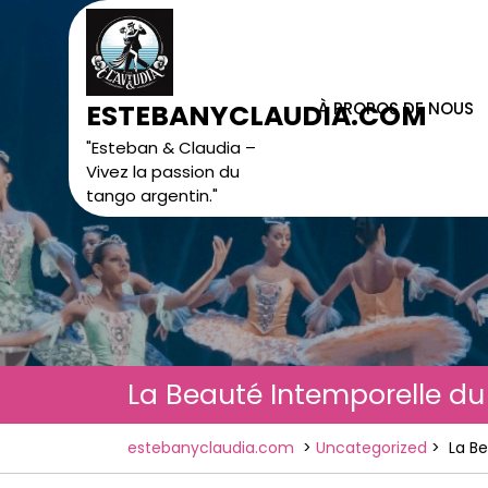
Skip
to
content
À PROPOS DE NOUS
ESTEBANYCLAUDIA.COM
"Esteban & Claudia –
Vivez la passion du
tango argentin."
La Beauté Intemporelle du
estebanyclaudia.com
>
Uncategorized
>
La Be