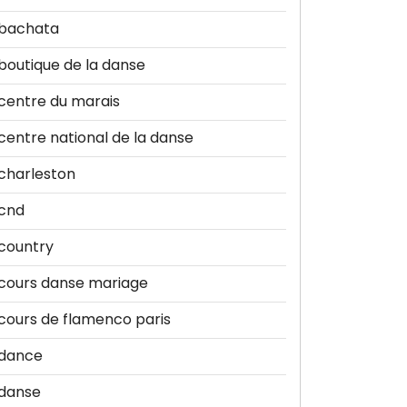
bachata
boutique de la danse
centre du marais
centre national de la danse
charleston
cnd
country
cours danse mariage
cours de flamenco paris
dance
danse