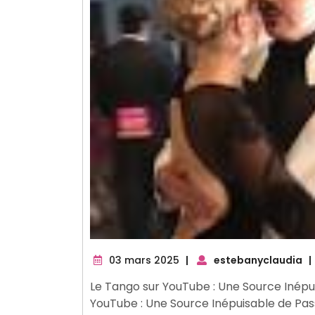
03
03 mars 2025
|
estebanyclaudia
|
mars
Le Tango sur YouTube : Une Source Inépu
2025
YouTube : Une Source Inépuisable de Pas