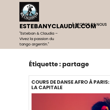
Skip
to
content
À PROPOS DE NOUS
ESTEBANYCLAUDIA.COM
"Esteban & Claudia –
Vivez la passion du
tango argentin."
Étiquette :
partage
COURS DE DANSE AFRO À PARIS:
LA CAPITALE