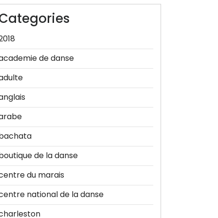
Categories
2018
academie de danse
adulte
anglais
arabe
bachata
boutique de la danse
centre du marais
centre national de la danse
charleston