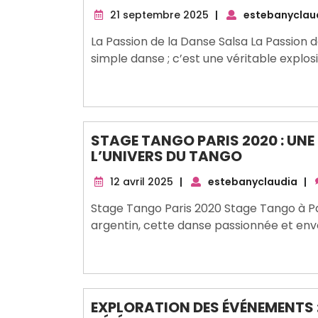
21
21 septembre 2025
|
estebanyclau
septembre
La Passion de la Danse Salsa La Passion d
2025
simple danse ; c’est une véritable explo
STAGE TANGO PARIS 2020 : UN
L’UNIVERS DU TANGO
12
12 avril 2025
|
estebanyclaudia
|
avril
Stage Tango Paris 2020 Stage Tango à Pa
2025
argentin, cette danse passionnée et envo
EXPLORATION DES ÉVÉNEMENTS :