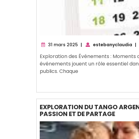
31
31 mars 2025
|
estebanyclaudia
|
mars
Exploration des Événements : Moments de
2025
événements jouent un rôle essentiel dans n
publics. Chaque
EXPLORATION DU TANGO ARGENT
PASSION ET DE PARTAGE