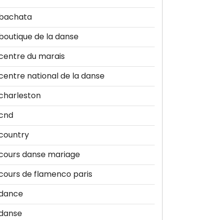
bachata
boutique de la danse
centre du marais
centre national de la danse
charleston
cnd
country
cours danse mariage
cours de flamenco paris
dance
danse