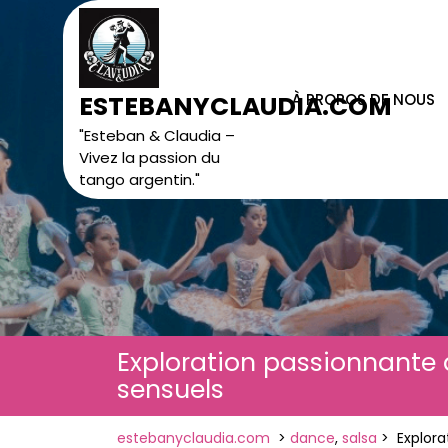
Skip
to
content
À PROPOS DE NOUS
ESTEBANYCLAUDIA.COM
"Esteban & Claudia –
Vivez la passion du
tango argentin."
Exploration passionnante
sensuels
estebanyclaudia.com
>
dance
,
salsa
>
Explor