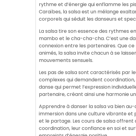
rythme et d’énergie qui enflamme les pis
Caraïbes, la salsa est un mélange exalt
corporels qui séduit les danseurs et spe
La salsa tire son essence des rythmes env
mambo et le cha-cha-cha. C’est une danse 
connexion entre les partenaires. Que ce s
animés, la salsa invite chacun à se laiss
mouvements sensuels.
Les pas de salsa sont caractérisés par le
complexes qui demandent coordination, g
danse qui permet l’expression individuell
partenaire, créant ainsi une harmonie uni
Apprendre à danser la salsa va bien au-de
immersion dans une culture vibrante et 
et le partage. Les cours de salsa offrent
coordination, leur confiance en soi et su
empreints d’énergie positive.