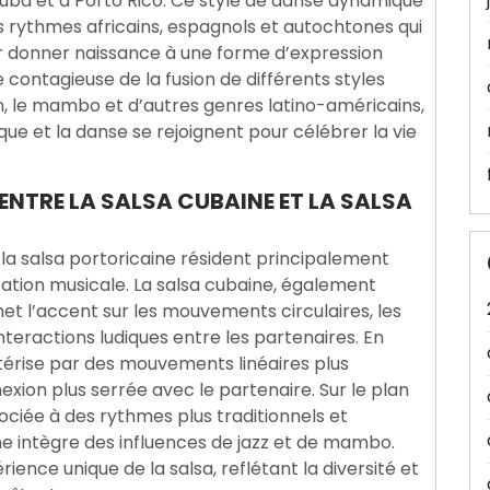
ba et à Porto Rico. Ce style de danse dynamique
des rythmes africains, espagnols et autochtones qui
ur donner naissance à une forme d’expression
ie contagieuse de la fusion de différents styles
n, le mambo et d’autres genres latino-américains,
ique et la danse se rejoignent pour célébrer la vie
 ENTRE LA SALSA CUBAINE ET LA SALSA
 la salsa portoricaine résident principalement
étation musicale. La salsa cubaine, également
met l’accent sur les mouvements circulaires, les
eractions ludiques entre les partenaires. En
térise par des mouvements linéaires plus
xion plus serrée avec le partenaire. Sur le plan
ociée à des rythmes plus traditionnels et
ine intègre des influences de jazz et de mambo.
ence unique de la salsa, reflétant la diversité et