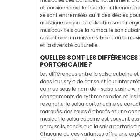
musicales des Caraïbes, notamment à Cu
et passionné est le fruit de l’influence 
se sont entremêlés au fil des siècles po
artistique unique. La salsa tire son énerg
musicaux tels que la rumba, le son cubai
créant ainsi un univers vibrant où la mus
et la diversité culturelle.
QUELLES SONT LES DIFFÉRENCES
PORTORICAINE ?
Les différences entre la salsa cubaine et
dans leur style de danse et leur interpr
connue sous le nom de « salsa casino », 
changements de rythme rapides et les int
revanche, la salsa portoricaine se carac
marqués, des tours élaborés et une conne
musical, la salsa cubaine est souvent ass
percussifs, tandis que la salsa portorica
Chacune de ces variantes offre une expéri