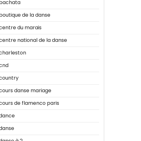
bachata
boutique de la danse
centre du marais
centre national de la danse
charleston
cnd
country
cours danse mariage
cours de flamenco paris
dance
danse
danse à 2