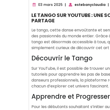
03
03 mars 2025
|
estebanyclaudia
|
mars
LE TANGO SUR YOUTUBE : UNE SO
2025
PARTAGE
Le tango, cette danse envoûtante et sens
des passionnés du monde entier. Grâce à
tango est désormais accessible à tous, 
simplement curieux de découvrir cet art
Découvrir le Tango
Sur YouTube, il est possible de trouver u
tutoriels pour apprendre les pas de ba
danseurs professionnels, la plateforme 
chacun d’explorer cet univers fascinant.
Apprendre et Progresser
Pour les débutants souhaitant s’initier 