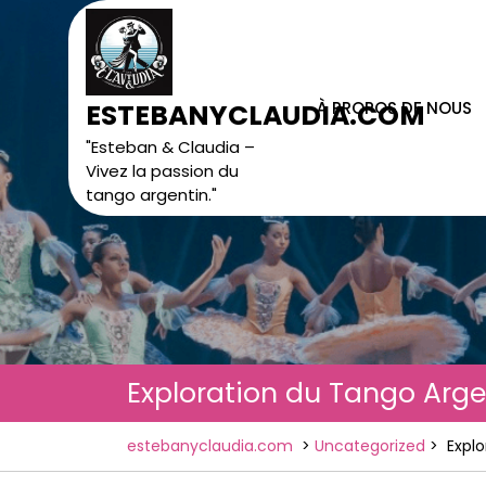
Skip
to
content
À PROPOS DE NOUS
ESTEBANYCLAUDIA.COM
"Esteban & Claudia –
Vivez la passion du
tango argentin."
Exploration du Tango Arge
estebanyclaudia.com
>
Uncategorized
>
Expl