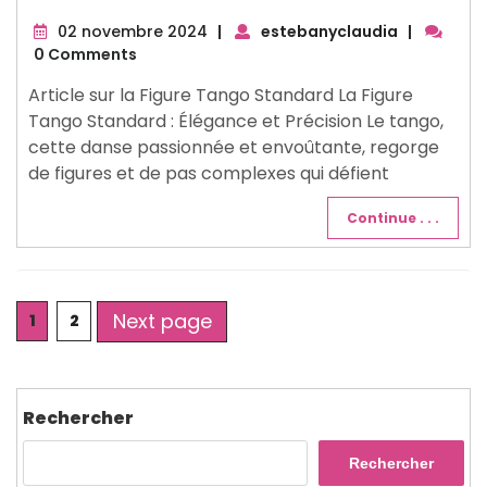
02
02 novembre 2024
|
estebanyclaudia
|
novembre
0 Comments
2024
Article sur la Figure Tango Standard La Figure
Tango Standard : Élégance et Précision Le tango,
cette danse passionnée et envoûtante, regorge
de figures et de pas complexes qui défient
Continue . . .
Posts
Next page
Page
Page
1
2
pagination
Rechercher
Rechercher