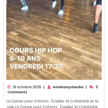
10
10 octobre 2025
|
estebanyclaudia
|
0
octobre
Comments
2025
La Danse pour Enfants : Éveiller la Créativité et la
Joie La Danse pour Enfants : Éveiller la Créativité