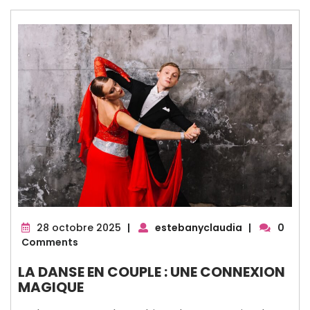
28
28 octobre 2025
|
estebanyclaudia
|
0
octobre
Comments
2025
LA DANSE EN COUPLE : UNE CONNEXION
MAGIQUE