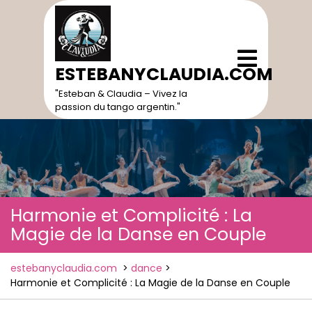
Skip
to
content
Open
Menu
ESTEBANYCLAUDIA.COM
"Esteban & Claudia – Vivez la
passion du tango argentin."
Harmonie et Complicité : La
Magie de la Danse en Couple
estebanyclaudia.com
>
dance
>
Harmonie et Complicité : La Magie de la Danse en Couple