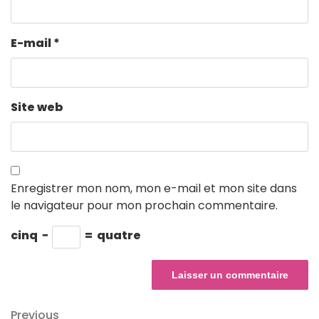
E-mail
*
Site web
Enregistrer mon nom, mon e-mail et mon site dans
le navigateur pour mon prochain commentaire.
cinq
−
=
quatre
Navigation
Previous
Previous