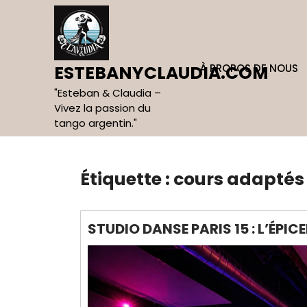
Skip
to
content
À PROPOS DE NOUS
ESTEBANYCLAUDIA.COM
"Esteban & Claudia –
Vivez la passion du
tango argentin."
Étiquette :
cours adaptés
STUDIO DANSE PARIS 15 : L’ÉPI