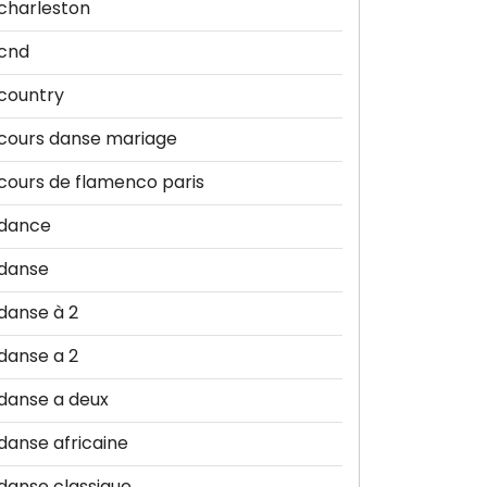
charleston
cnd
country
cours danse mariage
cours de flamenco paris
dance
danse
danse à 2
danse a 2
danse a deux
danse africaine
danse classique