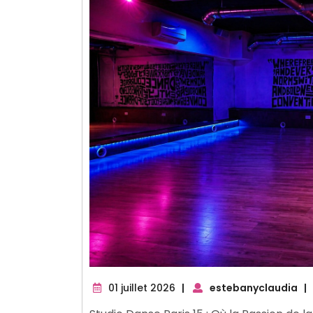
01
01 juillet 2026
|
estebanyclaudia
|
juillet