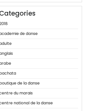
Categories
2018
academie de danse
adulte
anglais
arabe
bachata
boutique de la danse
centre du marais
centre national de la danse