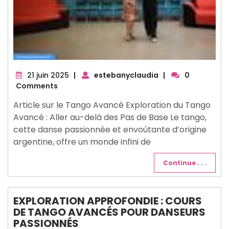
21
21 juin 2025
|
estebanyclaudia
|
0
juin
Comments
2025
Article sur le Tango Avancé Exploration du Tango
Avancé : Aller au-delà des Pas de Base Le tango,
cette danse passionnée et envoûtante d’origine
argentine, offre un monde infini de
Continue . . .
EXPLORATION APPROFONDIE : COURS
DE TANGO AVANCÉS POUR DANSEURS
PASSIONNÉS