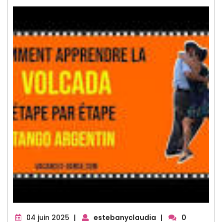
04
04 juin 2025
|
estebanyclaudia
|
0