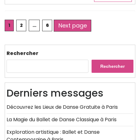
Posts
Next page
Page
Page
Page
1
2
…
6
pagination
Rechercher
Rechercher
Derniers messages
Découvrez les Lieux de Danse Gratuite à Paris
La Magie du Ballet de Danse Classique à Paris
Exploration artistique : Ballet et Danse
Contemporaine à Paris