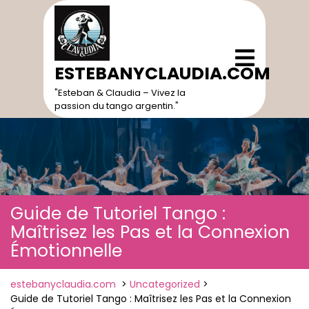
Skip
to
content
Open
Menu
ESTEBANYCLAUDIA.COM
"Esteban & Claudia – Vivez la
passion du tango argentin."
Guide de Tutoriel Tango :
Maîtrisez les Pas et la Connexion
Émotionnelle
estebanyclaudia.com
>
Uncategorized
>
Guide de Tutoriel Tango : Maîtrisez les Pas et la Connexion