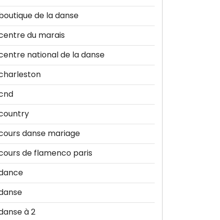
boutique de la danse
centre du marais
centre national de la danse
charleston
cnd
country
cours danse mariage
cours de flamenco paris
dance
danse
danse à 2