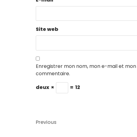
Site web
Enregistrer mon nom, mon e-mail et mon 
commentaire.
deux
×
=
12
Navigation
Previous
Previous
de
Post