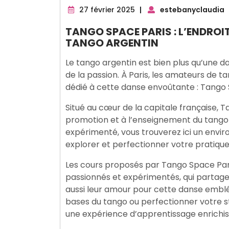
27
27 février 2025
|
estebanyclaudia
février
TANGO SPACE PARIS : L’ENDROIT
2025
TANGO ARGENTIN
Le tango argentin est bien plus qu’une da
de la passion. À Paris, les amateurs de t
dédié à cette danse envoûtante : Tango 
Situé au cœur de la capitale française, 
promotion et à l’enseignement du tango
expérimenté, vous trouverez ici un envi
explorer et perfectionner votre pratique
Les cours proposés par Tango Space Pari
passionnés et expérimentés, qui partage
aussi leur amour pour cette danse embl
bases du tango ou perfectionner votre st
une expérience d’apprentissage enrichis