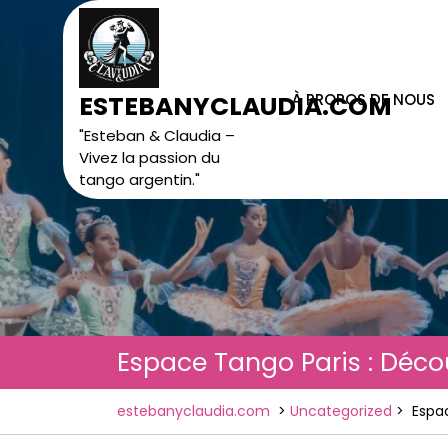
Skip
to
content
À PROPOS DE NOUS
ESTEBANYCLAUDIA.COM
"Esteban & Claudia –
Vivez la passion du
tango argentin."
Espace Tango Paris : Déco
estebanyclaudia.com
>
Uncategorized
>
Espa