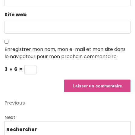
Site web
Enregistrer mon nom, mon e-mail et mon site dans
le navigateur pour mon prochain commentaire.
3
+
6
=
Navigation
Previous
Previous
Post
de
Next
Next
l’article
Post
Rechercher