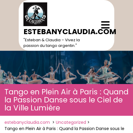
Skip
to
content
Open
Menu
ESTEBANYCLAUDIA.COM
"Esteban & Claudia – Vivez la
passion du tango argentin."
Tango en Plein Air à Paris : Quand
la Passion Danse sous le Ciel de
la Ville Lumière
estebanyclaudia.com
>
Uncategorized
>
Tango en Plein Air à Paris : Quand la Passion Danse sous le