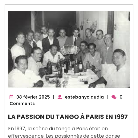
08
08 février 2025
|
estebanyclaudia
|
0
février
Comments
2025
LA PASSION DU TANGO À PARIS EN 1997
En 1997, la scène du tango à Paris était en
effervescence. Les passionnés de cette danse