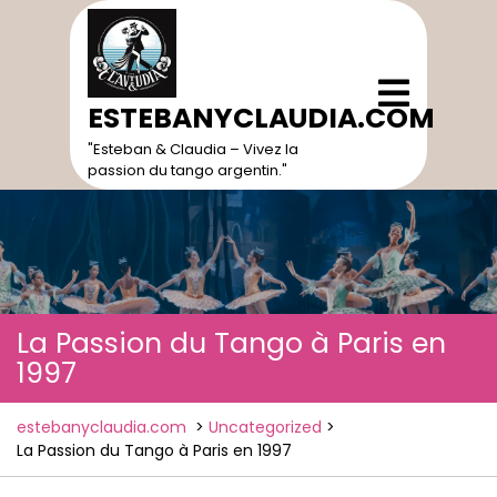
Skip
to
content
Open
Menu
ESTEBANYCLAUDIA.COM
"Esteban & Claudia – Vivez la
passion du tango argentin."
La Passion du Tango à Paris en
1997
estebanyclaudia.com
>
Uncategorized
>
La Passion du Tango à Paris en 1997