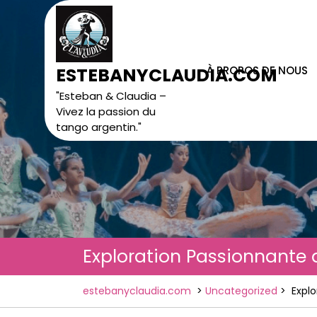
Skip
to
content
À PROPOS DE NOUS
ESTEBANYCLAUDIA.COM
"Esteban & Claudia –
Vivez la passion du
tango argentin."
Exploration Passionnante 
estebanyclaudia.com
>
Uncategorized
>
Expl