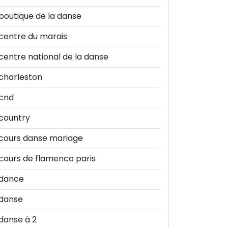
boutique de la danse
centre du marais
centre national de la danse
charleston
cnd
country
cours danse mariage
cours de flamenco paris
dance
danse
danse à 2