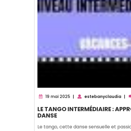
19
19 mai 2025
|
estebanyclaudia
|
mai
LE TANGO INTERMÉDIAIRE : APP
2025
DANSE
Le tango, cette danse sensuelle et passi