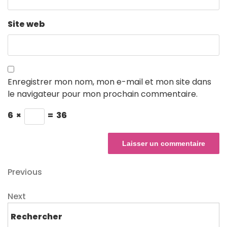
Site web
Enregistrer mon nom, mon e-mail et mon site dans
le navigateur pour mon prochain commentaire.
6
×
=
36
Navigation
Previous
Previous
Post
de
Next
Next
l’article
Post
Rechercher