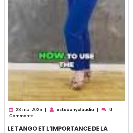
23
23 mai 2025
|
estebanyclaudia
|
0
mai
Comments
2025
LE TANGO ET L’IMPORTANCE DE LA