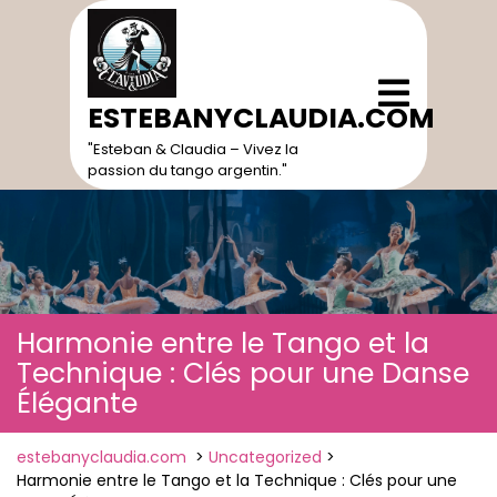
Skip
to
content
Open
Menu
ESTEBANYCLAUDIA.COM
"Esteban & Claudia – Vivez la
passion du tango argentin."
Harmonie entre le Tango et la
Technique : Clés pour une Danse
Élégante
estebanyclaudia.com
>
Uncategorized
>
Harmonie entre le Tango et la Technique : Clés pour une