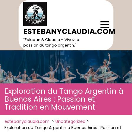
Skip
to
content
Open
Menu
ESTEBANYCLAUDIA.COM
"Esteban & Claudia – Vivez la
passion du tango argentin."
Exploration du Tango Argentin à
Buenos Aires : Passion et
Tradition en Mouvement
estebanyclaudia.com
>
Uncategorized
>
Exploration du Tango Argentin à Buenos Aires : Passion et