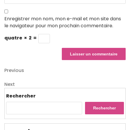
Enregistrer mon nom, mon e-mail et mon site dans
le navigateur pour mon prochain commentaire.
quatre
×
2
=
Navigation
Previous
Previous
Post
de
Next
Next
l’article
Post
Rechercher
Rechercher