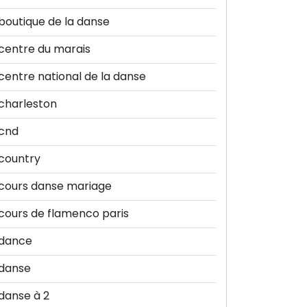
boutique de la danse
centre du marais
centre national de la danse
charleston
cnd
country
cours danse mariage
cours de flamenco paris
dance
danse
danse à 2