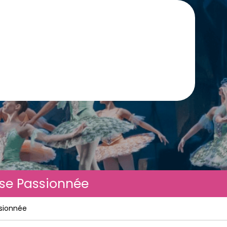
anse Passionnée
ssionnée