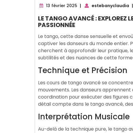
13
13 février 2025
|
estebanyclaudia
|
février
LE TANGO AVANCÉ : EXPLOREZ LE
2025
PASSIONNÉE
Le tango, cette danse sensuelle et envoû
captiver les danseurs du monde entier. P
cherchent à approfondir leur pratique, l
subtilités et des nuances de cette forme 
Technique et Précision
Les cours de tango avancé se concentrent
mouvements. Les danseurs apprennent à af
coordination pour exécuter des figures 
détail compte dans le tango avancé, de
Interprétation Musicale
Au-delà de la technique pure, le tango a