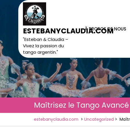
Skip
to
content
À PROPOS DE NOUS
ESTEBANYCLAUDIA.COM
"Esteban & Claudia –
Vivez la passion du
tango argentin."
Maîtrisez le Tango Avancé 
estebanyclaudia.com
>
Uncategorized
>
Maîtr