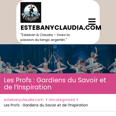
Skip
to
content
Open
Menu
ESTEBANYCLAUDIA.COM
"Esteban & Claudia – Vivez la
passion du tango argentin."
Les Profs : Gardiens du Savoir et
de l’Inspiration
estebanyclaudia.com
>
Uncategorized
>
Les Profs : Gardiens du Savoir et de l’Inspiration