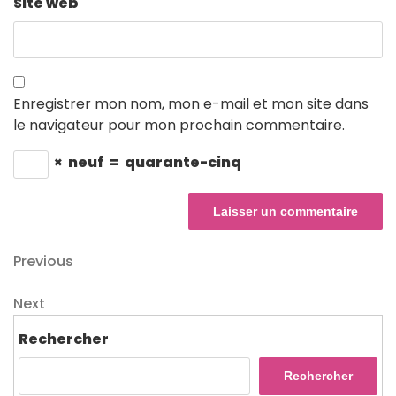
Site web
Enregistrer mon nom, mon e-mail et mon site dans
le navigateur pour mon prochain commentaire.
×
neuf
=
quarante-cinq
Navigation
Previous
Previous
Post
de
Next
Next
l’article
Post
Rechercher
Rechercher