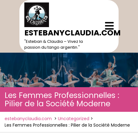
Skip
to
content
Open
Menu
ESTEBANYCLAUDIA.COM
"Esteban & Claudia – Vivez la
passion du tango argentin."
Les Femmes Professionnelles :
Pilier de la Société Moderne
estebanyclaudia.com
>
Uncategorized
>
Les Femmes Professionnelles : Pilier de la Société Moderne