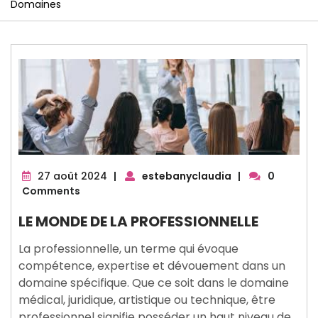
Domaines
27
27 août 2024
|
estebanyclaudia
|
0
août
Comments
2024
LE MONDE DE LA PROFESSIONNELLE
La professionnelle, un terme qui évoque
compétence, expertise et dévouement dans un
domaine spécifique. Que ce soit dans le domaine
médical, juridique, artistique ou technique, être
professionnel signifie posséder un haut niveau de