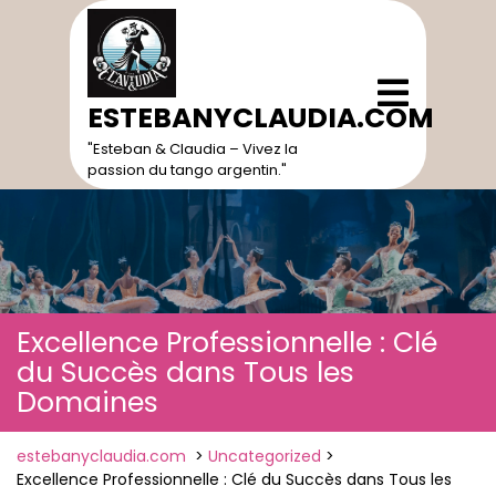
Skip
to
content
Open
Menu
ESTEBANYCLAUDIA.COM
"Esteban & Claudia – Vivez la
passion du tango argentin."
Excellence Professionnelle : Clé
du Succès dans Tous les
Domaines
estebanyclaudia.com
>
Uncategorized
>
Excellence Professionnelle : Clé du Succès dans Tous les