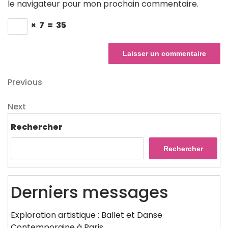
le navigateur pour mon prochain commentaire.
×
7
=
35
Navigation
Previous
Previous
Post
de
Next
Next
l’article
Post
Rechercher
Rechercher
Derniers messages
Exploration artistique : Ballet et Danse
Contemporaine à Paris