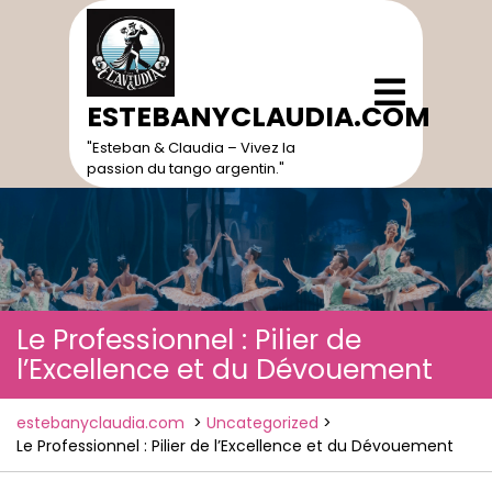
Skip
to
content
Open
Menu
ESTEBANYCLAUDIA.COM
"Esteban & Claudia – Vivez la
passion du tango argentin."
Le Professionnel : Pilier de
l’Excellence et du Dévouement
estebanyclaudia.com
>
Uncategorized
>
Le Professionnel : Pilier de l’Excellence et du Dévouement