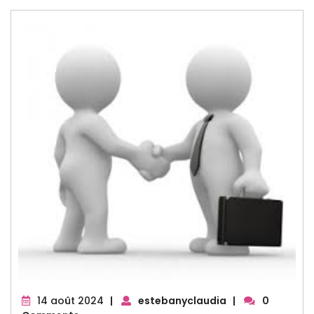
14
14 août 2024
|
estebanyclaudia
|
0