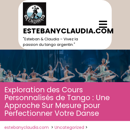
Skip
to
content
Open
Menu
ESTEBANYCLAUDIA.COM
"Esteban & Claudia – Vivez la
passion du tango argentin."
Exploration des Cours
Personnalisés de Tango : Une
Approche Sur Mesure pour
Perfectionner Votre Danse
estebanyclaudia.com
>
Uncategorized
>