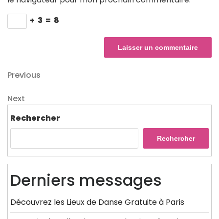
+
3
=
8
Navigation
Previous
Previous
Post
de
Next
Next
l’article
Post
Rechercher
Rechercher
Derniers messages
Découvrez les Lieux de Danse Gratuite à Paris