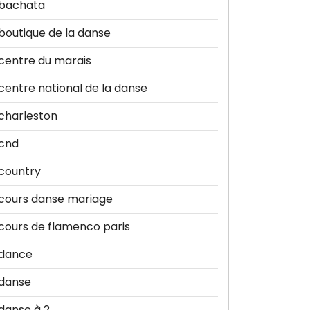
bachata
boutique de la danse
centre du marais
centre national de la danse
charleston
cnd
country
cours danse mariage
cours de flamenco paris
dance
danse
danse à 2