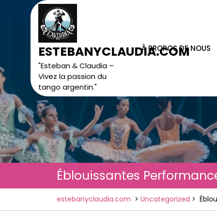
Skip
to
content
À PROPOS DE NOUS
ESTEBANYCLAUDIA.COM
"Esteban & Claudia –
Vivez la passion du
tango argentin."
Éblouissantes Performances
estebanyclaudia.com
>
Uncategorized
>
Éblou