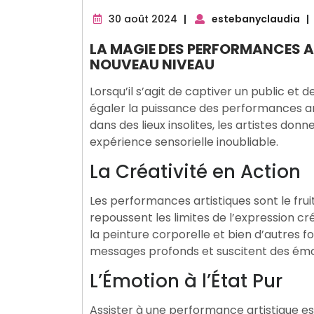
30
30 août 2024
|
estebanyclaudia
|
août
LA MAGIE DES PERFORMANCES AR
2024
NOUVEAU NIVEAU
Lorsqu’il s’agit de captiver un public et
égaler la puissance des performances art
dans des lieux insolites, les artistes donn
expérience sensorielle inoubliable.
La Créativité en Action
Les performances artistiques sont le frui
repoussent les limites de l’expression cré
la peinture corporelle et bien d’autres f
messages profonds et suscitent des émot
L’Émotion à l’État Pur
Assister à une performance artistique e