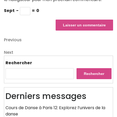
Sept
−
=
0
Navigation
Previous
Previous
Post
de
Next
Next
l’article
Post
Rechercher
Rechercher
Derniers messages
Cours de Danse à Paris 12: Explorez l’univers de la
danse