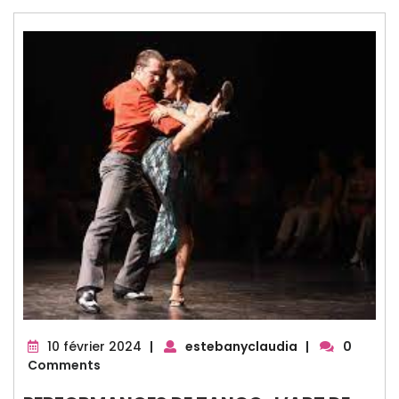
10
10 février 2024
|
estebanyclaudia
|
0
février
Comments
2024