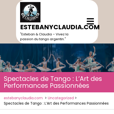
Skip
to
content
Open
Menu
ESTEBANYCLAUDIA.COM
"Esteban & Claudia – Vivez la
passion du tango argentin."
Spectacles de Tango : L’Art des
Performances Passionnées
estebanyclaudia.com
>
Uncategorized
>
Spectacles de Tango : L’Art des Performances Passionnées