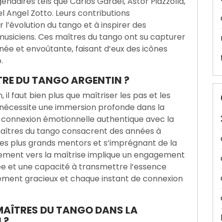
ndaires tels que Carlos Gardel, Astor Piazzolla,
l Angel Zotto. Leurs contributions
l’évolution du tango et à inspirer des
musiciens. Ces maîtres du tango ont su capturer
ée et envoûtante, faisant d’eux des icônes
.
RE DU TANGO ARGENTIN ?
il faut bien plus que maîtriser les pas et les
 nécessite une immersion profonde dans la
une connexion émotionnelle authentique avec la
maîtres du tango consacrent des années à
des plus grands mentors et s’imprégnant de la
nement vers la maîtrise implique un engagement
ppée et une capacité à transmettre l’essence
ent gracieux et chaque instant de connexion
 MAÎTRES DU TANGO DANS LA
 ?