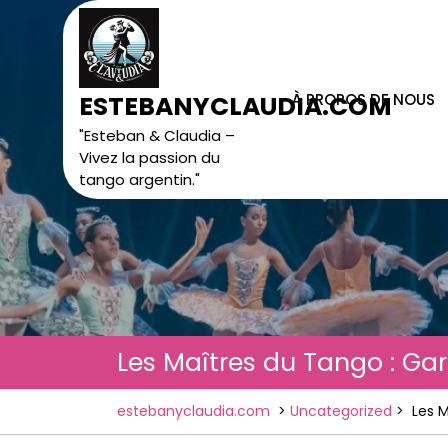
Skip
to
content
À PROPOS DE NOUS
ESTEBANYCLAUDIA.COM
"Esteban & Claudia –
Vivez la passion du
tango argentin."
Les Maîtres du Tango : Ga
estebanyclaudia.com
>
Uncategorized
>
Les 