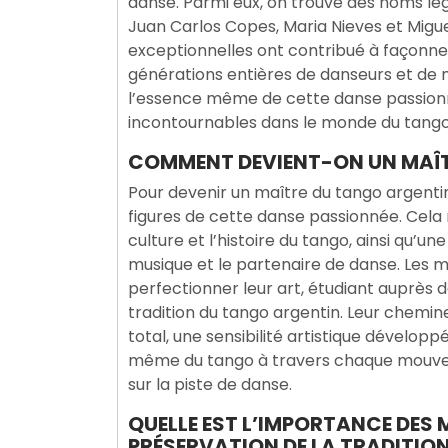
danse. Parmi eux, on trouve des noms lége
Juan Carlos Copes, Maria Nieves et Migue
exceptionnelles ont contribué à façonner 
générations entières de danseurs et de 
l’essence même de cette danse passionn
incontournables dans le monde du tango
COMMENT DEVIENT-ON UN MAÎT
Pour devenir un maître du tango argentin, 
figures de cette danse passionnée. Cela
culture et l’histoire du tango, ainsi qu’
musique et le partenaire de danse. Les 
perfectionner leur art, étudiant auprès 
tradition du tango argentin. Leur chemi
total, une sensibilité artistique dévelo
même du tango à travers chaque mouvem
sur la piste de danse.
QUELLE EST L’IMPORTANCE DES
PRÉSERVATION DE LA TRADITION