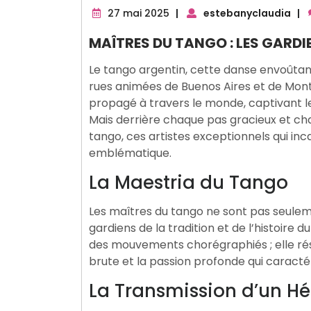
27
27 mai 2025
|
estebanyclaudia
|
mai
MAÎTRES DU TANGO : LES GARDI
2025
Le tango argentin, cette danse envoûtant
rues animées de Buenos Aires et de Monte
propagé à travers le monde, captivant le
Mais derrière chaque pas gracieux et ch
tango, ces artistes exceptionnels qui i
emblématique.
La Maestria du Tango
Les maîtres du tango ne sont pas seulem
gardiens de la tradition et de l’histoire 
des mouvements chorégraphiés ; elle rés
brute et la passion profonde qui caractér
La Transmission d’un Hé