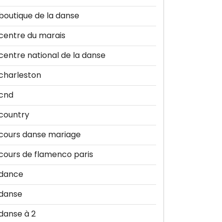
boutique de la danse
centre du marais
centre national de la danse
charleston
cnd
country
cours danse mariage
cours de flamenco paris
dance
danse
danse à 2