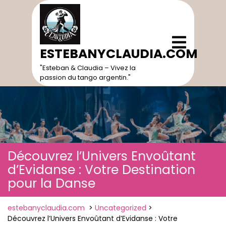
Skip
to
content
Open
Menu
ESTEBANYCLAUDIA.COM
"Esteban & Claudia – Vivez la
passion du tango argentin."
Découvrez l’Univers Envoûtant
d’Evidanse : Votre Destination
pour la Danse
estebanyclaudia.com
>
Uncategorized
>
Découvrez l’Univers Envoûtant d’Evidanse : Votre