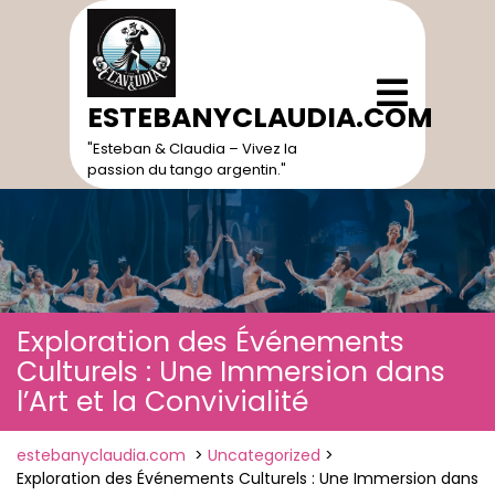
Skip
to
content
Open
Menu
ESTEBANYCLAUDIA.COM
"Esteban & Claudia – Vivez la
passion du tango argentin."
Exploration des Événements
Culturels : Une Immersion dans
l’Art et la Convivialité
estebanyclaudia.com
>
Uncategorized
>
Exploration des Événements Culturels : Une Immersion dans