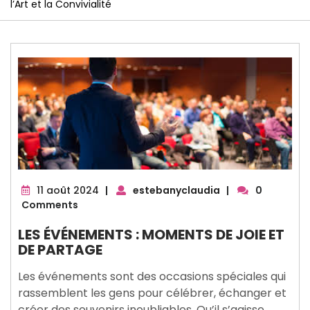
l’Art et la Convivialité
11
11 août 2024
|
estebanyclaudia
|
0
août
Comments
2024
LES ÉVÉNEMENTS : MOMENTS DE JOIE ET
DE PARTAGE
Les événements sont des occasions spéciales qui
rassemblent les gens pour célébrer, échanger et
créer des souvenirs inoubliables. Qu’il s’agisse