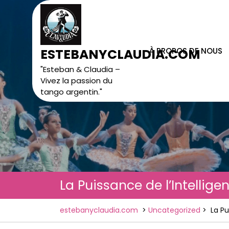
Skip
to
content
À PROPOS DE NOUS
ESTEBANYCLAUDIA.COM
"Esteban & Claudia –
Vivez la passion du
tango argentin."
La Puissance de l’Intellig
estebanyclaudia.com
>
Uncategorized
>
La Pu