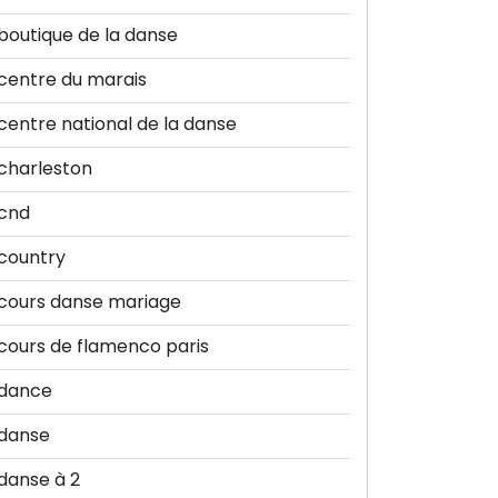
boutique de la danse
centre du marais
centre national de la danse
charleston
cnd
country
cours danse mariage
cours de flamenco paris
dance
danse
danse à 2