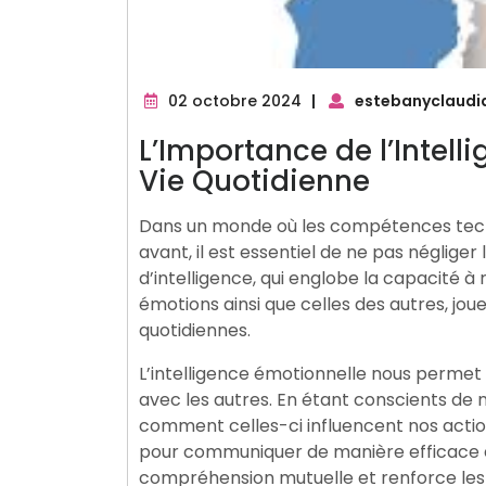
02
02 octobre 2024
|
estebanyclaudi
octobre
L’Importance de l’Intell
2024
Vie Quotidienne
Dans un monde où les compétences tech
avant, il est essentiel de ne pas négliger
d’intelligence, qui englobe la capacité 
émotions ainsi que celles des autres, joue
quotidiennes.
L’intelligence émotionnelle nous permet 
avec les autres. En étant conscients d
comment celles-ci influencent nos acti
pour communiquer de manière efficace e
compréhension mutuelle et renforce les 