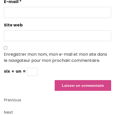
E-mail
*
Site web
Enregistrer mon nom, mon e-mail et mon site dans
le navigateur pour mon prochain commentaire.
six
+
un
=
Navigation
Previous
Previous
Post
de
Next
Next