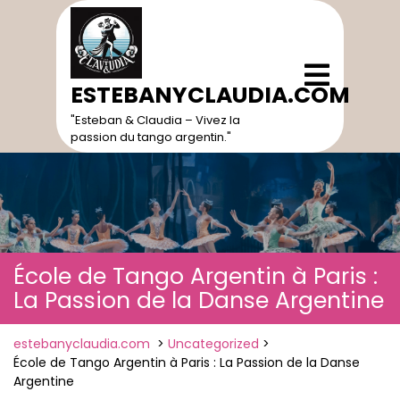
Skip
to
content
Open
Menu
ESTEBANYCLAUDIA.COM
"Esteban & Claudia – Vivez la
passion du tango argentin."
École de Tango Argentin à Paris :
La Passion de la Danse Argentine
estebanyclaudia.com
>
Uncategorized
>
École de Tango Argentin à Paris : La Passion de la Danse
Argentine