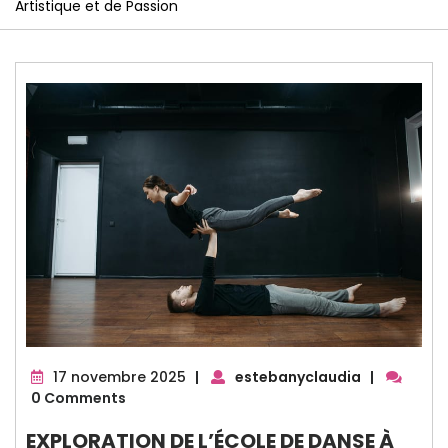
Artistique et de Passion
17
17 novembre 2025
|
estebanyclaudia
|
novembre
0 Comments
2025
EXPLORATION DE L’ÉCOLE DE DANSE À