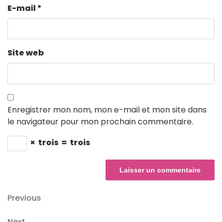
E-mail
*
Site web
Enregistrer mon nom, mon e-mail et mon site dans
le navigateur pour mon prochain commentaire.
×
trois
=
trois
Navigation
Previous
Previous
Post
de
Next
Next