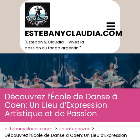
Skip
to
content
Open
Menu
ESTEBANYCLAUDIA.COM
"Esteban & Claudia – Vivez la
passion du tango argentin."
Découvrez l’École de Danse à
Caen: Un Lieu d’Expression
Artistique et de Passion
estebanyclaudia.com
>
Uncategorized
>
Découvrez l’École de Danse à Caen: Un Lieu d’Expression