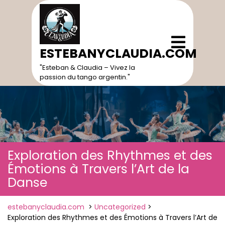
Skip
to
content
Open
Menu
ESTEBANYCLAUDIA.COM
"Esteban & Claudia – Vivez la
passion du tango argentin."
Exploration des Rhythmes et des
Émotions à Travers l’Art de la
Danse
estebanyclaudia.com
>
Uncategorized
>
Exploration des Rhythmes et des Émotions à Travers l’Art de