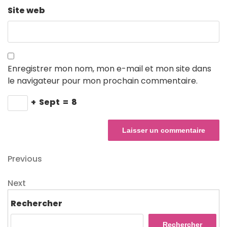
Site web
Enregistrer mon nom, mon e-mail et mon site dans
le navigateur pour mon prochain commentaire.
+
Sept
=
8
Navigation
Previous
Previous
Post
de
Next
Next
l’article
Post
Rechercher
Rechercher