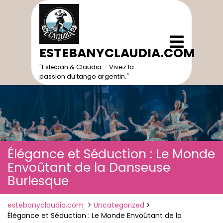
Skip
to
content
Open
Menu
ESTEBANYCLAUDIA.COM
"Esteban & Claudia – Vivez la
passion du tango argentin."
Élégance et Séduction : Le Monde
Envoûtant de la Danseuse
Burlesque
estebanyclaudia.com
>
Uncategorized
>
Élégance et Séduction : Le Monde Envoûtant de la